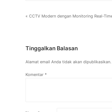
UMK
Navigasi
« CCTV Modern dengan Monitoring Real-Tim
pos
Tinggalkan Balasan
Alamat email Anda tidak akan dipublikasikan.
Komentar
*