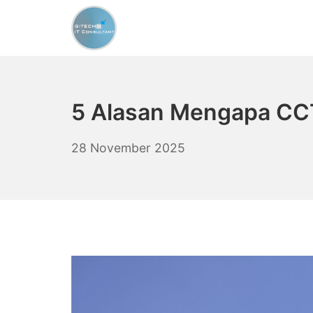
Skip
to
content
CCTV Murah Indonesi
5 Alasan Mengapa CCT
28
28 November 2025
November
2025