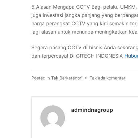
5 Alasan Mengapa CCTV Bagi pelaku UMKM, 
juga investasi jangka panjang yang berpenga
harga perangkat CCTV yang kini semakin ter
lagi alasan untuk menunda meningkatkan kea
Segera pasang CCTV di bisnis Anda sekarang 
dan terpercaya! Di GITECH INDONESIA
Hubun
pada
Posted in
Tak Berkategori
•
Tak ada komentar
5
Alasa
Meng
CCTV
admindnagroup
Wajib
Dipas
di
Bisnis