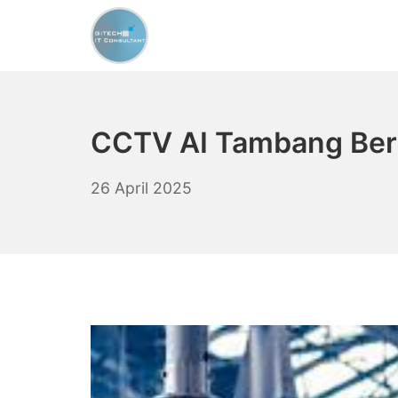
Skip
to
content
CCTV Murah Indonesi
CCTV AI Tambang Bert
26
26 April 2025
April
2025