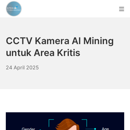
Skip
Mo
to
content
CCTV Murah Indonesia
CCTV Kamera AI Mining
untuk Area Kritis
6
24 April 2025
Mei
2025