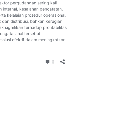
lisasi
lolaan