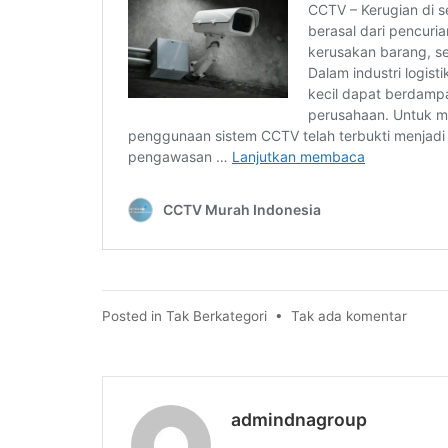
pada
Posted in
Tak Berkategori
•
Tak ada komentar
Optima
Penge
Lalu
Lintas
admindnagroup
Jalan