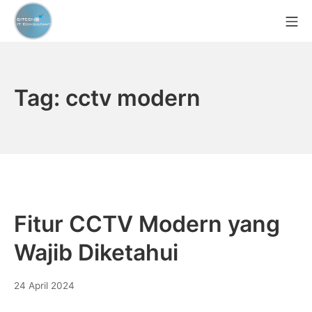
Skip
Mo
to
content
CCTV Murah Indonesia
Tag:
cctv modern
Fitur CCTV Modern yang
Wajib Diketahui
23
24 April 2024
Agustus