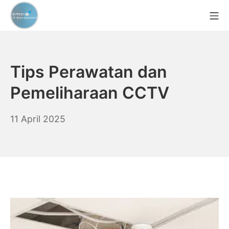
Skip
Mo
to
content
CCTV Murah Indonesia
Tips Perawatan dan
Pemeliharaan CCTV
11
11 April 2025
April
2025