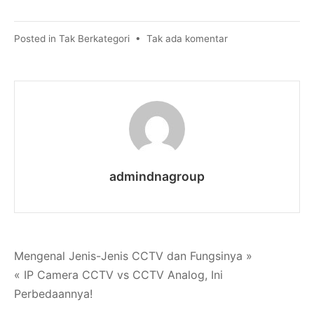
pada
Posted in
Tak Berkategori
•
Tak ada komentar
Tips
Perawatan
dan
Pemeliharaan
CCTV
admindnagroup
Navigasi
Mengenal Jenis-Jenis CCTV dan Fungsinya »
« IP Camera CCTV vs CCTV Analog, Ini
pos
Perbedaannya!