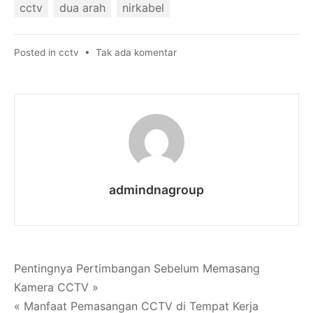
cctv
dua arah
nirkabel
pada
Posted in
cctv
•
Tak ada komentar
Apa
Itu
CCTV
2
Arah
?
admindnagroup
Navigasi
Pentingnya Pertimbangan Sebelum Memasang
Kamera CCTV »
pos
« Manfaat Pemasangan CCTV di Tempat Kerja