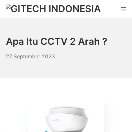
Skip
Mo
to
CCTV Murah Indonesia
content
Apa Itu CCTV 2 Arah ?
23
27 September 2023
Agustus
2024