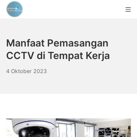
Skip
Mo
to
content
CCTV Murah Indonesia
Manfaat Pemasangan
CCTV di Tempat Kerja
23
4 Oktober 2023
Agustus
2024